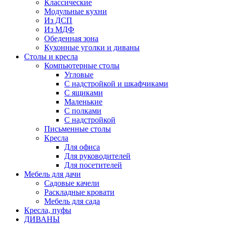
Классические
Модульные кухни
Из ДСП
Из МДФ
Обеденная зона
Кухонные уголки и диваны
Столы и кресла
Компьютерные столы
Угловые
С надстройкой и шкафчиками
С ящиками
Маленькие
С полками
С надстройкой
Письменные столы
Кресла
Для офиса
Для руководителей
Для посетителей
Мебель для дачи
Садовые качели
Раскладные кровати
Мебель для сада
Кресла, пуфы
ДИВАНЫ