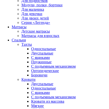
Для подростков
Модули, полки, бортики
Для мальчика
Для девочки
Для двоих детей
Серия «Легенда»
Матрасы
Детские матрасы
Матрасы для взрослых
Спальня
Тахты
Односпальные
Двуспальные
С ящиками
Пружинные
С подъемным механизмом
Ортопедические
Боровичи
Кровати
Двуспальные
Односпальные
С ящиками
С подъемным механизмом
Кровати из массива
Мягкие