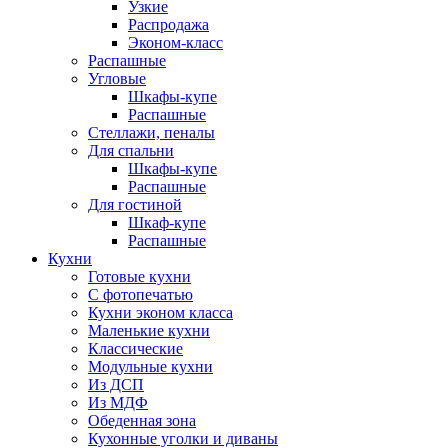
Узкие
Распродажа
Эконом-класс
Распашные
Угловые
Шкафы-купе
Распашные
Стеллажи, пеналы
Для спальни
Шкафы-купе
Распашные
Для гостиной
Шкаф-купе
Распашные
Кухни
Готовые кухни
С фотопечатью
Кухни эконом класса
Маленькие кухни
Классические
Модульные кухни
Из ДСП
Из МДФ
Обеденная зона
Кухонные уголки и диваны