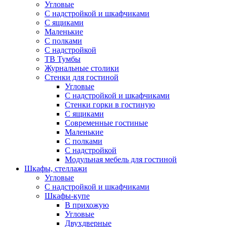
Угловые
С надстройкой и шкафчиками
С ящиками
Маленькие
С полками
С надстройкой
ТВ Тумбы
Журнальные столики
Стенки для гостиной
Угловые
С надстройкой и шкафчиками
Стенки горки в гостиную
С ящиками
Современные гостиные
Маленькие
С полками
С надстройкой
Модульная мебель для гостиной
Шкафы, стеллажи
Угловые
С надстройкой и шкафчиками
Шкафы-купе
В прихожую
Угловые
Двухдверные