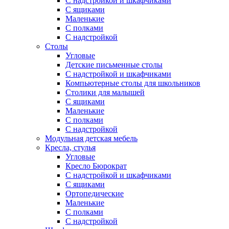
С надстройкой и шкафчиками
С ящиками
Маленькие
С полками
С надстройкой
Столы
Угловые
Детские письменные столы
С надстройкой и шкафчиками
Компьютерные столы для школьников
Столики для малышей
С ящиками
Маленькие
С полками
С надстройкой
Модульная детская мебель
Кресла, стулья
Угловые
Кресло Бюрократ
С надстройкой и шкафчиками
С ящиками
Ортопедические
Маленькие
С полками
С надстройкой