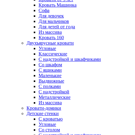
Кровать Машинка
Софа
Для девочек
Для мальчиков
Для детей от года
Из массива
Кровать 160
Двухъярусные кровати
Угловые
Классические
С надстройкой и шкафчиками
Со шкафом
С ящиками
Маленькие
Выдвижные
С полками
С надстройкой
Металлические
Из массива
Кровати-домики
Детские стенки
С кроватью
Угловые
Со столом