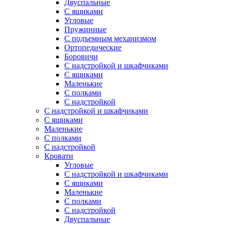
Двуспальные
С ящиками
Угловые
Пружинные
С подъемным механизмом
Ортопедические
Боровичи
С надстройкой и шкафчиками
С ящиками
Маленькие
С полками
С надстройкой
С надстройкой и шкафчиками
С ящиками
Маленькие
С полками
С надстройкой
Кровати
Угловые
С надстройкой и шкафчиками
С ящиками
Маленькие
С полками
С надстройкой
Двуспальные