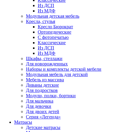
Классические
Из ДСП
Из МДФ
Модульная детская мебель
Кресла, стулья
Кресло Бюрократ
Ортопедические
С фотопечатью
Классические
Из ДСП
Из МДФ
Шкафы, стеллажи
Для новорожденных
Наборы и комплекты детской мебели
Модульная мебель для детской
Мебель из массива
Диваны детские
Для подростков
Модули, полки, бортики
Для мальчика
Для девочки
Для двоих детей
Серия «Легенда»
Матрасы
Детские матрасы