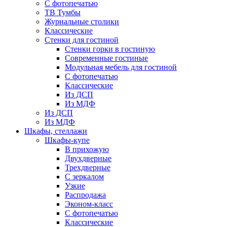
С фотопечатью
ТВ Тумбы
Журнальные столики
Классические
Стенки для гостиной
Стенки горки в гостиную
Современные гостиные
Модульная мебель для гостиной
С фотопечатью
Классические
Из ДСП
Из МДФ
Из ДСП
Из МДФ
Шкафы, стеллажи
Шкафы-купе
В прихожую
Двухдверные
Трехдверные
С зеркалом
Узкие
Распродажа
Эконом-класс
С фотопечатью
Классические