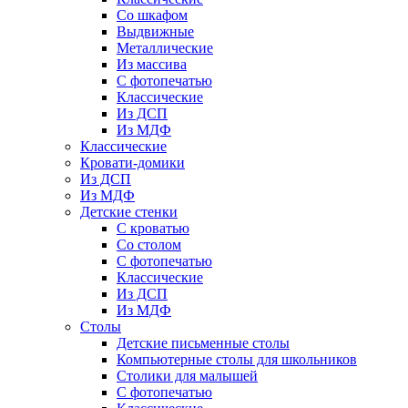
Со шкафом
Выдвижные
Металлические
Из массива
С фотопечатью
Классические
Из ДСП
Из МДФ
Классические
Кровати-домики
Из ДСП
Из МДФ
Детские стенки
С кроватью
Со столом
С фотопечатью
Классические
Из ДСП
Из МДФ
Столы
Детские письменные столы
Компьютерные столы для школьников
Столики для малышей
С фотопечатью