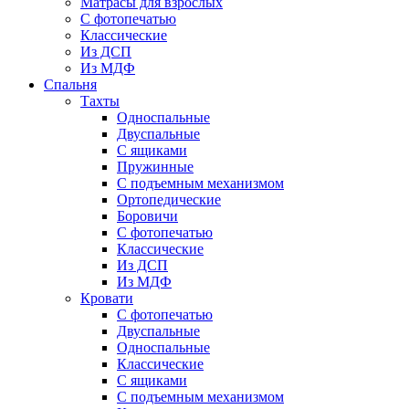
Матрасы для взрослых
С фотопечатью
Классические
Из ДСП
Из МДФ
Спальня
Тахты
Односпальные
Двуспальные
С ящиками
Пружинные
С подъемным механизмом
Ортопедические
Боровичи
С фотопечатью
Классические
Из ДСП
Из МДФ
Кровати
С фотопечатью
Двуспальные
Односпальные
Классические
С ящиками
С подъемным механизмом