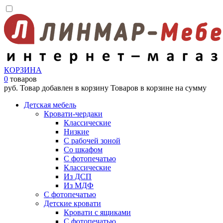
КОРЗИНА
0
товаров
руб.
Товар добавлен в корзину
Товаров в корзине
на сумму
Детская мебель
Кровати-чердаки
Классические
Низкие
С рабочей зоной
Со шкафом
С фотопечатью
Классические
Из ДСП
Из МДФ
С фотопечатью
Детские кровати
Кровати с ящиками
С фотопечатью