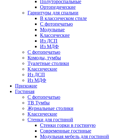
Полутороспальные
Ортопедические
Гарнитуры для спальни
В классическом стиле
С фотопечатью
Модульные
Классические
Из ДСП
Из МДФ
С фотопечатью
Комоды, тумбы
Туалетные столики
Классические
Из ДСП
Из МДФ
Прихожие
Гостиная
С фотопечатью
ТВ Тумбы
Журнальные столики
Классические
Стенки для гостиной
Стенки горки в гостиную
Современные гостиные
Модульная мебель для гостиной