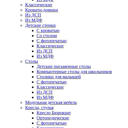
Классические
Кровати-домики
Из ДСП
Из МДФ
Детские стенки
С кроватью
Со столом
С фотопечатью
Классические
Из ДСП
Из МДФ
Столы
Детские письменные столы
Компьютерные столы для школьников
Столики для малышей
С фотопечатью
Классические
Из ДСП
Из МДФ
Модульная детская мебель
Кресла, стулья
Кресло Бюрократ
Ортопедические
С фотопечатью