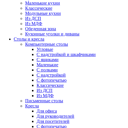
Маленькие кухни
Классические
Модульные кухни
Из ДСП
Из МДФ
Обеденная зона
Кухонные уголки и диваны
Столы и кресла
Компьютерные столы
Угловые
С надстройкой и шкафчиками
С ящиками
Маленькие
С полками
С надстройкой
С фотопечатью
Классические
Из ДСП
Из МДФ
Письменные столы
Кресла
Для офиса
Для руководителей
Для посетителей
С фотопечатью