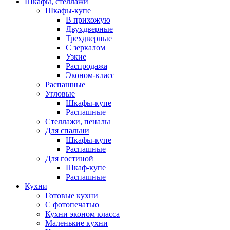
Шкафы, стеллажи
Шкафы-купе
В прихожую
Двухдверные
Трехдверные
С зеркалом
Узкие
Распродажа
Эконом-класс
Распашные
Угловые
Шкафы-купе
Распашные
Стеллажи, пеналы
Для спальни
Шкафы-купе
Распашные
Для гостиной
Шкаф-купе
Распашные
Кухни
Готовые кухни
С фотопечатью
Кухни эконом класса
Маленькие кухни