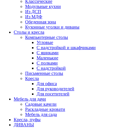
Классические
Модульные кухни
Из ДСП
Из МДФ
Обеденная зона
Кухонные уголки и диваны
Столы и кресла
Компьютерные столы
Угловые
С надстройкой и шкафчиками
С ящиками
Маленькие
С полками
С надстройкой
Письменные столы
Кресла
Для офиса
Для руководителей
Для посетителей
Мебель для дачи
Садовые качели
Раскладные кровати
Мебель для сада
Кресла, пуфы
ДИВАНЫ