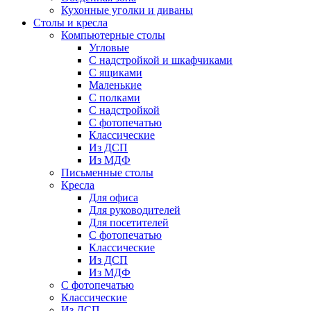
Кухонные уголки и диваны
Столы и кресла
Компьютерные столы
Угловые
С надстройкой и шкафчиками
С ящиками
Маленькие
С полками
С надстройкой
С фотопечатью
Классические
Из ДСП
Из МДФ
Письменные столы
Кресла
Для офиса
Для руководителей
Для посетителей
С фотопечатью
Классические
Из ДСП
Из МДФ
С фотопечатью
Классические
Из ДСП