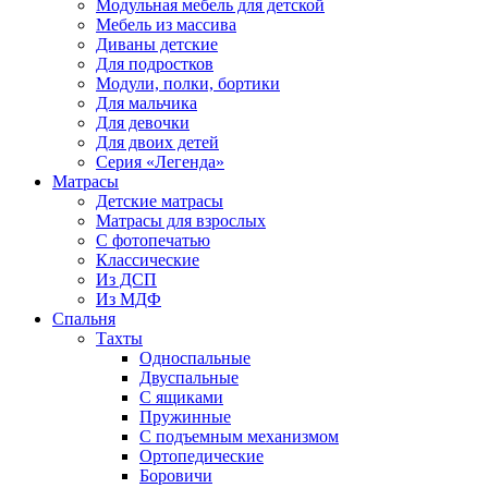
Модульная мебель для детской
Мебель из массива
Диваны детские
Для подростков
Модули, полки, бортики
Для мальчика
Для девочки
Для двоих детей
Серия «Легенда»
Матрасы
Детские матрасы
Матрасы для взрослых
С фотопечатью
Классические
Из ДСП
Из МДФ
Спальня
Тахты
Односпальные
Двуспальные
С ящиками
Пружинные
С подъемным механизмом
Ортопедические
Боровичи