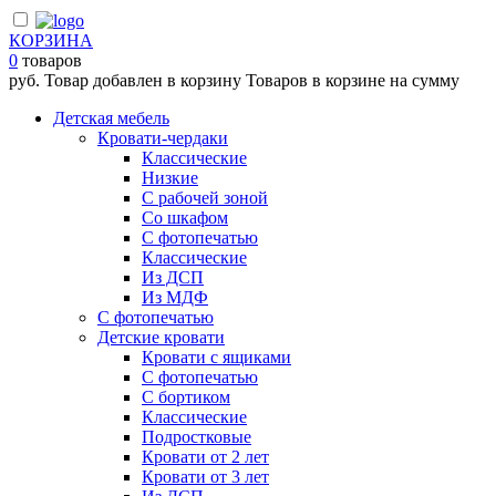
КОРЗИНА
0
товаров
руб.
Товар добавлен в корзину
Товаров в корзине
на сумму
Детская мебель
Кровати-чердаки
Классические
Низкие
С рабочей зоной
Со шкафом
С фотопечатью
Классические
Из ДСП
Из МДФ
С фотопечатью
Детские кровати
Кровати с ящиками
С фотопечатью
С бортиком
Классические
Подростковые
Кровати от 2 лет
Кровати от 3 лет