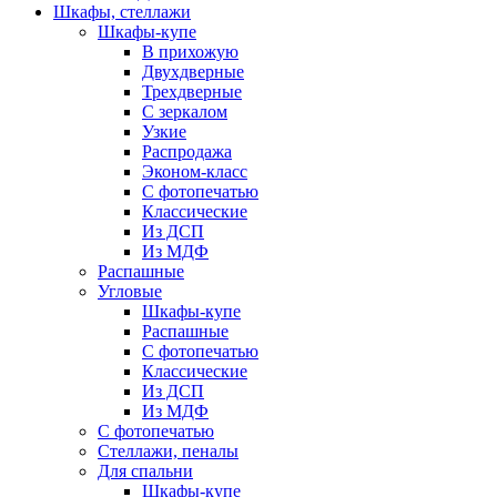
Шкафы, стеллажи
Шкафы-купе
В прихожую
Двухдверные
Трехдверные
С зеркалом
Узкие
Распродажа
Эконом-класс
С фотопечатью
Классические
Из ДСП
Из МДФ
Распашные
Угловые
Шкафы-купе
Распашные
С фотопечатью
Классические
Из ДСП
Из МДФ
С фотопечатью
Стеллажи, пеналы
Для спальни
Шкафы-купе