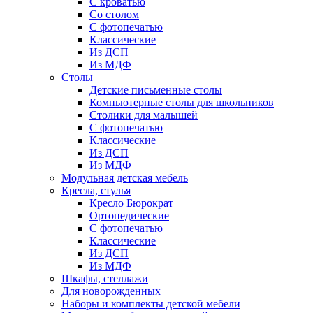
С кроватью
Со столом
С фотопечатью
Классические
Из ДСП
Из МДФ
Столы
Детские письменные столы
Компьютерные столы для школьников
Столики для малышей
С фотопечатью
Классические
Из ДСП
Из МДФ
Модульная детская мебель
Кресла, стулья
Кресло Бюрократ
Ортопедические
С фотопечатью
Классические
Из ДСП
Из МДФ
Шкафы, стеллажи
Для новорожденных
Наборы и комплекты детской мебели