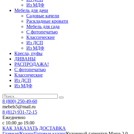
Из МДФ
Мебель для дачи
Садовые качели
Раскладные кровати
Мебель для сада
С фотопечатью
Классические
Из ДСП
Из МДФ
Кресла, пуфы
ДИВАНЫ
РАСПРОДАЖА!
С фотопечатью
Классические
Из ДСП
Из МДФ
8 (800) 250-49-60
mebels5@mail.ru
8 (812)
931-72-15
Ежедневно
с 10.00 до 19.00
КАК ЗАКАЗАТЬ
ДОСТАВКА
Главная
/
Кухни
/
Готовые кухни
/
Кухонный гарнитур Маша 2,0